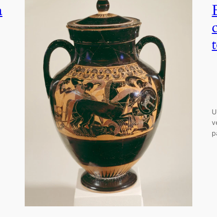
a
U
v
p