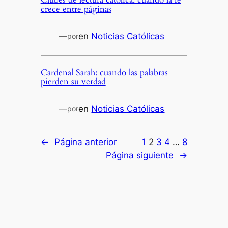
crece entre páginas
—
en
Noticias Católicas
por
Cardenal Sarah: cuando las palabras
pierden su verdad
—
en
Noticias Católicas
por
←
Página anterior
1
2
3
4
…
8
Página siguiente
→