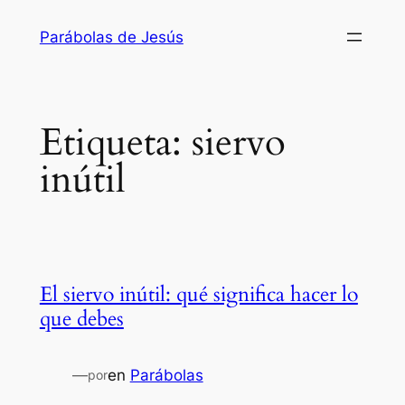
Saltar
Parábolas de Jesús
al
contenido
Etiqueta:
siervo
inútil
El siervo inútil: qué significa hacer lo
que debes
—
en
Parábolas
por