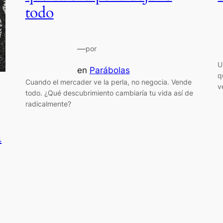
todo
—
por
U
en
Parábolas
q
Cuando el mercader ve la perla, no negocia. Vende
v
todo. ¿Qué descubrimiento cambiaría tu vida así de
radicalmente?
a