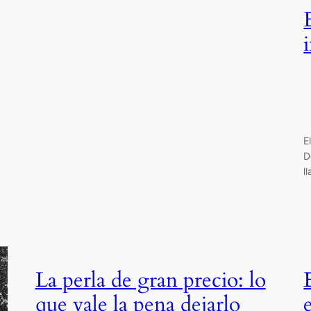
E
D
l
La perla de gran precio: lo
que vale la pena dejarlo