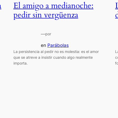
a
El amigo a medianoche:
pedir sin vergüenza
—
por
en
Parábolas
La persistencia al pedir no es molestia: es el amor
L
que se atreve a insistir cuando algo realmente
c
importa.
f