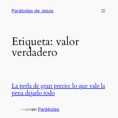
Saltar
Parábolas de Jesús
al
contenido
Etiqueta:
valor
verdadero
La perla de gran precio: lo que vale la
pena dejarlo todo
—
en
Parábolas
por