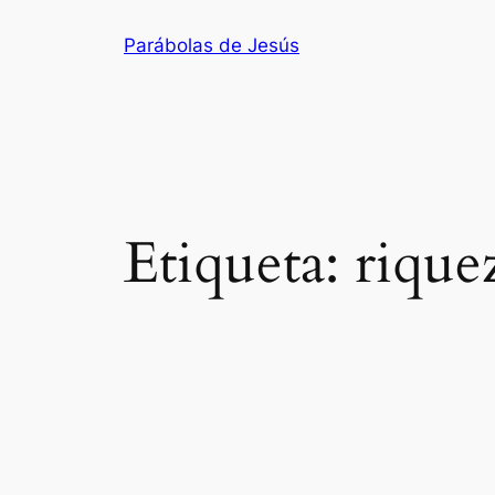
Saltar
Parábolas de Jesús
al
contenido
Etiqueta:
rique