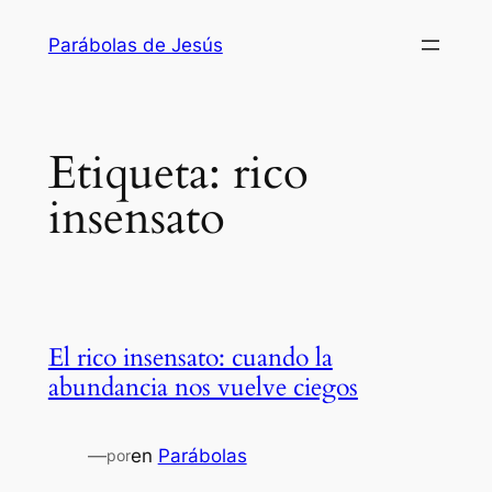
Saltar
Parábolas de Jesús
al
contenido
Etiqueta:
rico
insensato
El rico insensato: cuando la
abundancia nos vuelve ciegos
—
en
Parábolas
por