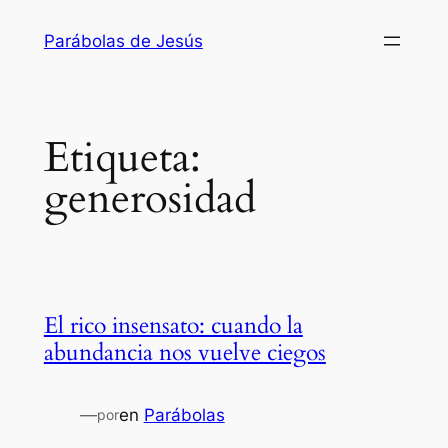
Saltar
Parábolas de Jesús
al
contenido
Etiqueta:
generosidad
El rico insensato: cuando la
abundancia nos vuelve ciegos
—
en
Parábolas
por