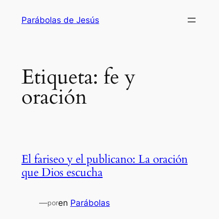
Saltar
Parábolas de Jesús
al
contenido
Etiqueta:
fe y
oración
El fariseo y el publicano: La oración
que Dios escucha
—
en
Parábolas
por